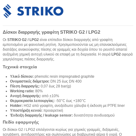
Δίσκοι διαρραγής γραφίτη STRIKO G2 / LPG2
Οι
STRIKO G2 / LPG2
είναι επίπεδοι δίσκοι διαρραγής από γραφίτη
εμποτισμένο με φαινολική ρητίνη. Χρησιμοποιούνται ως μη επανακλειόμενες
διατάξεις ανακούφισης πίεσης σε γραμμές και δοχεία όπου το ρευστό απαιτεί
αυξημένη χημική αντοχή υλικού σε επαφή με τη διεργασία. Η σειρά
LPG2
αφορά
χαμηλότερες πιέσεις διαρραγής.
Τεχνικά στοιχεία
Υλικό δίσκου:
phenolic resin impregnated graphite
Ονομαστικές διάμετροι:
DN 25 έως DN 400
Πίεση διαρραγής:
0,07 έως 28 bar(g)
Working ratio:
80%
Ανοχή διαρραγής:
από ±10%
Θερμοκρασία λειτουργίας:
-50°C έως +180°C
Holder:
HG2 από γραφίτη, ανοξείδωτο χάλυβα ή έκδοση με PTFE liner
Υποστήριξη κενού:
προαιρετική
Ένδειξη διαρραγής / leakage sensor:
δυνατότητα συνδυασμού
Πεδίο εφαρμογής
Οι δίσκοι G2 / LPG2 επιλέγονται κυρίως για χημικές γραμμές, δεξαμενές,
scrubbers, αντιδραστήρες και σωληνώσεις με διαβρωτικά αέρια ή υγρά. Ο