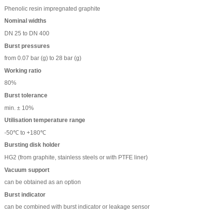
Phenolic resin impregnated graphite
Nominal widths
DN 25 to DN 400
Burst pressures
from 0.07 bar (g) to 28 bar (g)
Working ratio
80%
Burst tolerance
min. ± 10%
Utilisation temperature range
-50℃ to +180℃
Bursting disk holder
HG2 (from graphite, stainless steels or with PTFE liner)
Vacuum support
can be obtained as an option
Burst indicator
can be combined with burst indicator or leakage sensor