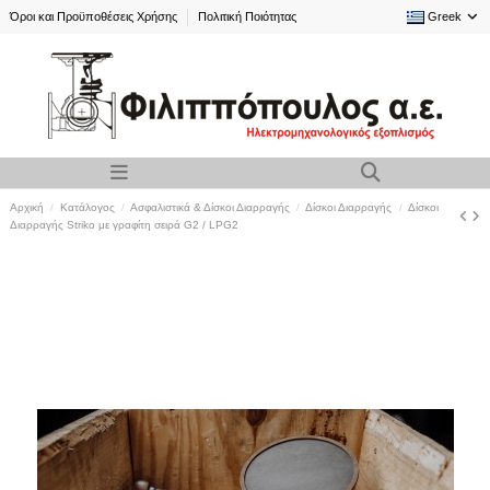
Όροι και Προϋποθέσεις Χρήσης
Πολιτική Ποιότητας
Greek
Αρχική
Κατάλογος
Ασφαλιστικά & Δίσκοι Διαρραγής
Δίσκοι Διαρραγής
Δίσκοι
Διαρραγής Striko με γραφίτη σειρά G2 / LPG2