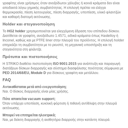
γραφίτης είναι χρήσιμος όταν ανοξείδωτοι χάλυβες ή κοινά κράματα δεν είναι
αποδεκτά λόγω χημικής συμβατότητας. Η επιλογή πρέπει να ελέγχει
θερμοκρασία, πίεση λειτουργίας, πίεση διαρραγής, υποπίεση, υλικό φλαντζών
και καθαρή διατομή εκτόνωσης.
Holder και στεγανοποίηση
Το
HG2 holder
χρησιμοποιείται για ελεγχόμενη έδραση του επίπεδου δίσκου.
Διατίθεται σε γραφίτη, ανοξείδωτο 1.4571, ειδικά κράματα όπως Hastelloy ή
Inconel, καθώς και με PTFE liner στην πλευρά του προϊόντος. Η επιλογή holder
επηρεάζει τη συμβατότητα με το ρευστό, τη μηχανική υποστήριξη και τη
στεγανότητα στη φλάντζα.
Πρότυπα και πιστοποιήσεις
Η STRIKO διαθέτει πιστοποίηση
ISO 9001:2015
για ανάπτυξη και παραγωγή
διατάξεων δίσκων διαρραγής και σύστημα διασφάλισης ποιότητας σύμφωνα με
PED 2014/68/EU, Module D
για δίσκους γραφίτη και μετάλλου.
FAQ
Αντικαθίσταται μετά από ενεργοποίηση;
Ναι. Ο δίσκος διαρραγής είναι μίας χρήσης.
Πότε απαιτείται vacuum support;
Όταν υπάρχει υποπίεση, κυκλική φόρτιση ή πιθανή αντίθλιψη στην πλευρά
εκτόνωσης.
Μπορεί να επιτηρείται ηλεκτρικά;
Ναι, με δείκτη διαρραγής ή αισθητήρα διαρροής στην κατάντη πλευρά.