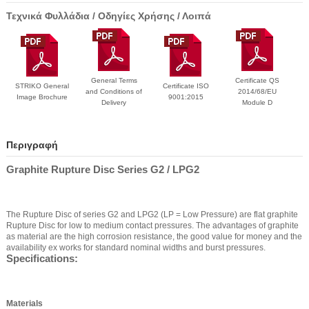
Τεχνικά Φυλλάδια / Οδηγίες Χρήσης / Λοιπά
General Terms
Certificate QS
STRIKO General
Certificate ISO
and Conditions of
2014/68/EU
Image Brochure
9001:2015
Delivery
Module D
Περιγραφή
Graphite Rupture Disc Series G2 / LPG2
The Rupture Disc of series G2 and LPG2 (LP = Low Pressure) are flat graphite
Rupture Disc for low to medium contact pressures. The advantages of graphite
as material are the high corrosion resistance, the good value for money and the
availability ex works for standard nominal widths and burst pressures.
Specifications:
Materials