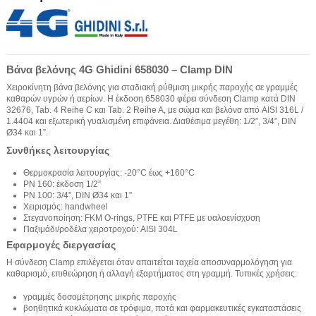
Βάνα βελόνης 4G Ghidini 658030 – Clamp DIN
Χειροκίνητη βάνα βελόνης για σταδιακή ρύθμιση μικρής παροχής σε γραμμές
καθαρών υγρών ή αερίων. Η έκδοση 658030 φέρει σύνδεση Clamp κατά DIN
32676, Tab. 4 Reihe C και Tab. 2 Reihe A, με σώμα και βελόνα από AISI 316L /
1.4404 και εξωτερική γυαλισμένη επιφάνεια. Διαθέσιμα μεγέθη: 1/2”, 3/4”, DIN
Ø34 και 1”.
Συνθήκες λειτουργίας
Θερμοκρασία λειτουργίας: -20°C έως +160°C
PN 160: έκδοση 1/2”
PN 100: 3/4”, DIN Ø34 και 1”
Χειρισμός: handwheel
Στεγανοποίηση: FKM O-rings, PTFE και PTFE με υαλοενίσχυση
Παξιμάδι/ροδέλα χειροτροχού: AISI 304L
Εφαρμογές διεργασίας
Η σύνδεση Clamp επιλέγεται όταν απαιτείται ταχεία αποσυναρμολόγηση για
καθαρισμό, επιθεώρηση ή αλλαγή εξαρτήματος στη γραμμή. Τυπικές χρήσεις:
γραμμές δοσομέτρησης μικρής παροχής
βοηθητικά κυκλώματα σε τρόφιμα, ποτά και φαρμακευτικές εγκαταστάσεις