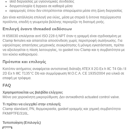
skid διεργασίας με υγειονομικές συνδέσεις
δειγματοληψία ή bypass σε καθαρά μέσα
εφαρμογές όπου δεν επιτρέπονται σπειρώματα μέσα στη ζώνη διεργασίας
Δεν είναι κατάλληλη επιλογή για ιλύες, μέσα με στερεά ή έντονα παχύρρευστα
προϊόντα, επειδή η γεωμετρία βελόνης περιορίζει τη διατομή ροής.
Επιλογή έναντι threaded εκδόσεων
Η 658030 επιλέγεται αντί ISO 228 ή NPT όταν η γραμμή είναι σχεδιασμένη με
Clamp ferrules και απαιτείται αποσύνδεση χωρίς περιστροφή σωλήνωσης. Για
υψηλότερες απαιτήσεις μηχανικής συγκράτησης ή μόνιμη εγκατάσταση, πρέπει
να αξιολογείται η πίεση λειτουργίας, το gasket του Clamp και η συμβατότητα με
τον κύκλο καθαρισμού.
Πρότυπα και επιλογές
Κατόπιν αιτήματος αναφέρεται αντιστατική διάταξη ATEX II 2G Ex h IIC T4 Gb / II
2D Ex h IIIC T135°C Db και συμμόρφωση M.O.C.A. CE 1935/2004 για υλικά σε
επαφή με τρόφιμα.
FAQ
Χρησιμοποιείται ως βαλβίδα ελέγχου;
Μόνο για χειροκίνητη μικρορύθμιση. Δεν αντικαθιστά actuated control valve.
Τι πρέπει να ελεγχθεί στην επιλογή;
Clamp standard, PN, θερμοκρασία, gasket γραμμής και χημική συμβατότητα
FKM/PTFE/316L.
Τυποποίηση (Επιλογές)