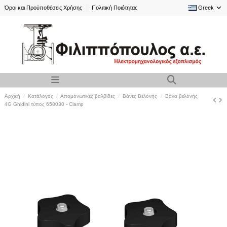
Όροι και Προϋποθέσεις Χρήσης
Πολιτική Ποιότητας
Greek
Αρχική
Κατάλογος
Απομονωτικές βαλβίδες
Βάνες Βελόνης
Βάνα βελόνης
4G Ghidini τύπος 658030 - Clamp