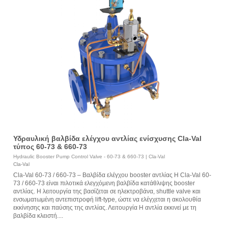
Υδραυλική βαλβίδα ελέγχου αντλίας ενίσχυσης Cla-Val
τύπος 60-73 & 660-73
Hydraulic Booster Pump Control Valve - 60-73 & 660-73 | Cla-Val
Cla-Val
Cla-Val 60-73 / 660-73 – Βαλβίδα ελέγχου booster αντλίας Η Cla-Val 60-
73 / 660-73 είναι πιλοτικά ελεγχόμενη βαλβίδα κατάθλιψης booster
αντλίας. Η λειτουργία της βασίζεται σε ηλεκτροβάνα, shuttle valve και
ενσωματωμένη αντεπιστροφή lift-type, ώστε να ελέγχεται η ακολουθία
εκκίνησης και παύσης της αντλίας. Λειτουργία Η αντλία εκκινεί με τη
βαλβίδα κλειστή....