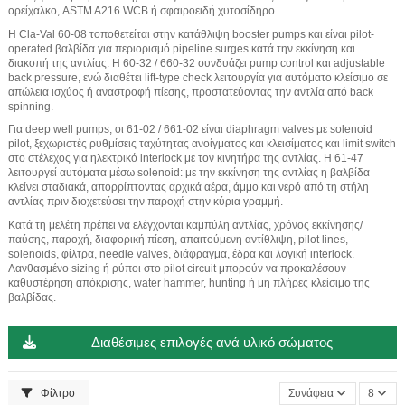
ορείχαλκο, ASTM A216 WCB ή σφαιροειδή χυτοσίδηρο.
Η Cla-Val 60-08 τοποθετείται στην κατάθλιψη booster pumps και είναι pilot-
operated βαλβίδα για περιορισμό pipeline surges κατά την εκκίνηση και
διακοπή της αντλίας. Η 60-32 / 660-32 συνδυάζει pump control και adjustable
back pressure, ενώ διαθέτει lift-type check λειτουργία για αυτόματο κλείσιμο σε
απώλεια ισχύος ή αναστροφή πίεσης, προστατεύοντας την αντλία από back
spinning.
Για deep well pumps, οι 61-02 / 661-02 είναι diaphragm valves με solenoid
pilot, ξεχωριστές ρυθμίσεις ταχύτητας ανοίγματος και κλεισίματος και limit switch
στο στέλεχος για ηλεκτρικό interlock με τον κινητήρα της αντλίας. Η 61-47
λειτουργεί αυτόματα μέσω solenoid: με την εκκίνηση της αντλίας η βαλβίδα
κλείνει σταδιακά, απορρίπτοντας αρχικά αέρα, άμμο και νερό από τη στήλη
αντλίας πριν διοχετεύσει την παροχή στην κύρια γραμμή.
Κατά τη μελέτη πρέπει να ελέγχονται καμπύλη αντλίας, χρόνος εκκίνησης/
παύσης, παροχή, διαφορική πίεση, απαιτούμενη αντίθλιψη, pilot lines,
solenoids, φίλτρα, needle valves, διάφραγμα, έδρα και λογική interlock.
Λανθασμένο sizing ή ρύποι στο pilot circuit μπορούν να προκαλέσουν
καθυστέρηση απόκρισης, water hammer, hunting ή μη πλήρες κλείσιμο της
βαλβίδας.
Διαθέσιμες επιλογές ανά υλικό σώματος
Φίλτρο
Συνάφεια
8