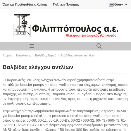
Όροι και Προϋποθέσεις Χρήσης
Πολιτική Ποιότητας
Greek
Αρχική
Κατάλογος
Βαλβίδες Νερού
Βαλβίδες ελέγχου αντλiων
Βαλβίδες ελέγχου αντλiων
Οι υδραυλικές βαλβίδες ελέγχου αντλιών νερού χρησιμοποιούνται στην
κατάθλιψη booster pumps και deep well pumps για ελεγχόμενη εκκίνηση, παύση
και απομόνωση της αντλίας. Η λειτουργία τους περιορίζει απότομες μεταβολές
παροχής και πίεσης, οι οποίες μπορούν να δημιουργήσουν υδραυλικό πλήγμα,
αντίστροφη ροή, περιστροφή της αντλίας προς τα πίσω ή μηχανική καταπόνηση
σε σωληνώσεις και εξαρτήματα.
Στην κατηγορία περιλαμβάνονται υδραυλικά λειτουργούμενες βαλβίδες Cla-Val
για booster pump control, back pressure control και deep well pump control,
όπως οι σειρές 60-08, 60-11, 60-19, 60-BY, 60-32 / 660-32, 60-73 / 660-73, 61-
02 / 661-02 και 61-47. Οι διαθέσιμες διαμορφώσεις αναφέρονται με τυποποίηση
ANSI, φλαντζωτή σύνδεση, κλάσεις 150 lbs και 300 lbs, καθώς και σώματα από