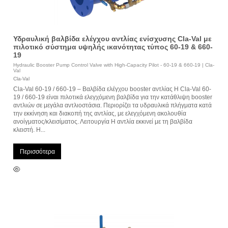
Υδραυλική βαλβίδα ελέγχου αντλίας ενίσχυσης Cla-Val με
πιλοτικό σύστημα υψηλής ικανότητας τύπος 60-19 & 660-
19
Hydraulic Booster Pump Control Valve with High-Capacity Pilot - 60-19 & 660-19 | Cla-
Val
Cla-Val
Cla-Val 60-19 / 660-19 – Βαλβίδα ελέγχου booster αντλίας Η Cla-Val 60-
19 / 660-19 είναι πιλοτικά ελεγχόμενη βαλβίδα για την κατάθλιψη booster
αντλιών σε μεγάλα αντλιοστάσια. Περιορίζει τα υδραυλικά πλήγματα κατά
την εκκίνηση και διακοπή της αντλίας, με ελεγχόμενη ακολουθία
ανοίγματος/κλεισίματος. Λειτουργία Η αντλία εκκινεί με τη βαλβίδα
κλειστή. Η...
Περισσότερα