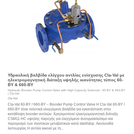
Υδραυλική βαλβίδα ελέγχου αντλίας ενίσχυσης Cla-Val με
ηλεκτρομαγνητική διάταξη υψηλής ικανότητας τύπος 60-
BY & 660-BY
Hydraulic Booster Pump Control Valve with High-Capacity Solenoid - 60-BY & 660-BY
| Cla-Val
Cla-Val
Cla-Val 60-BY / 660-BY – Booster Pump Control Valve Η Cla-Val 60-BY /
660-BY είναι πιλοτικά ελεγχόμενη βαλβίδα για εγκατάσταση στην
κατάθλιψη booster αντλιών. Χρησιμοποιεί ηλεκτρομαγνητική διάταξη
CSM11-HC υψηλής παροχής για ελεγχόμενο άνοιγμα/κλείσιμο και
περιορισμό των πιεστικών μεταβατικών κατά start/stop. Ακολουθία
λειτουργίας Η αντλία εκκινεί με τη...