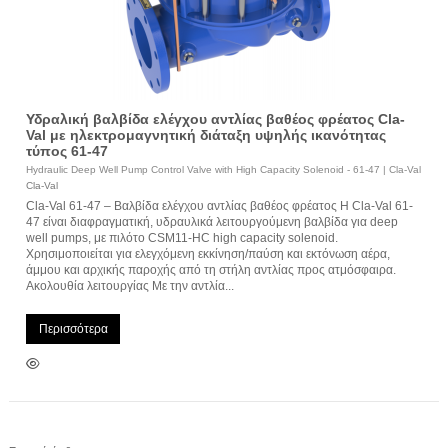
Υδραλική βαλβίδα ελέγχου αντλίας βαθέος φρέατος Cla-
Val με ηλεκτρομαγνητική διάταξη υψηλής ικανότητας
τύπος 61-47
Hydraulic Deep Well Pump Control Valve with High Capacity Solenoid - 61-47 | Cla-Val
Cla-Val
Cla-Val 61-47 – Βαλβίδα ελέγχου αντλίας βαθέος φρέατος Η Cla-Val 61-
47 είναι διαφραγματική, υδραυλικά λειτουργούμενη βαλβίδα για deep
well pumps, με πιλότο CSM11-HC high capacity solenoid.
Χρησιμοποιείται για ελεγχόμενη εκκίνηση/παύση και εκτόνωση αέρα,
άμμου και αρχικής παροχής από τη στήλη αντλίας προς ατμόσφαιρα.
Ακολουθία λειτουργίας Με την αντλία...
Περισσότερα