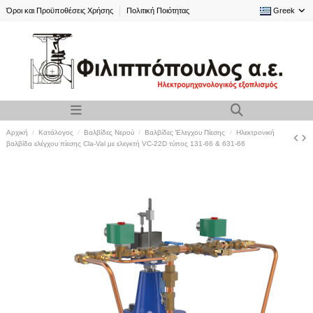
Όροι και Προϋποθέσεις Χρήσης
Πολιτική Ποιότητας
Greek
Αρχική
Κατάλογος
Βαλβίδες Νερού
Βαλβίδες Έλεγχου Πίεσης
Ηλεκτρονική
βαλβίδα ελέγχου πίεσης Cla-Val με ελεγκτή VC-22D τύπος 131-66 & 631-66