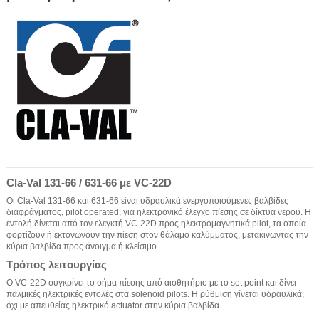
Cla-Val 131-66 / 631-66 με VC-22D
Οι Cla-Val 131-66 και 631-66 είναι υδραυλικά ενεργοποιούμενες βαλβίδες
διαφράγματος, pilot operated, για ηλεκτρονικό έλεγχο πίεσης σε δίκτυα νερού. Η
εντολή δίνεται από τον ελεγκτή VC-22D προς ηλεκτρομαγνητικά pilot, τα οποία
φορτίζουν ή εκτονώνουν την πίεση στον θάλαμο καλύμματος, μετακινώντας την
κύρια βαλβίδα προς άνοιγμα ή κλείσιμο.
Τρόπος λειτουργίας
Ο VC-22D συγκρίνει το σήμα πίεσης από αισθητήριο με το set point και δίνει
παλμικές ηλεκτρικές εντολές στα solenoid pilots. Η ρύθμιση γίνεται υδραυλικά,
όχι με απευθείας ηλεκτρικό actuator στην κύρια βαλβίδα.