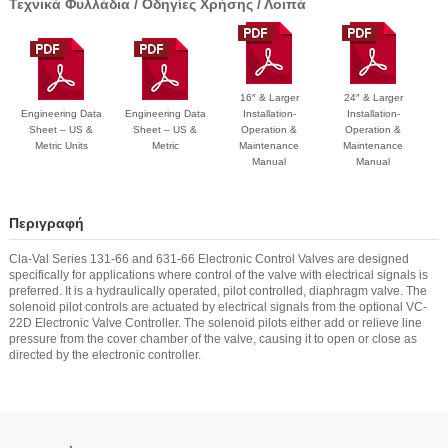
Τεχνικά Φυλλάδια / Οδηγίες Χρήσης / Λοιπά
16″ & Larger
24″ & Larger
Engineering Data
Engineering Data
Installation-
Installation-
Sheet – US &
Sheet – US &
Operation &
Operation &
Metric Units
Metric
Maintenance
Maintenance
Manual
Manual
Περιγραφή
Cla-Val Series 131-66 and 631-66 Electronic Control Valves are designed
specifically for applications where control of the valve with electrical signals is
preferred. It is a hydraulically operated, pilot controlled, diaphragm valve. The
solenoid pilot controls are actuated by electrical signals from the optional VC-
22D Electronic Valve Controller. The solenoid pilots either add or relieve line
pressure from the cover chamber of the valve, causing it to open or close as
directed by the electronic controller.