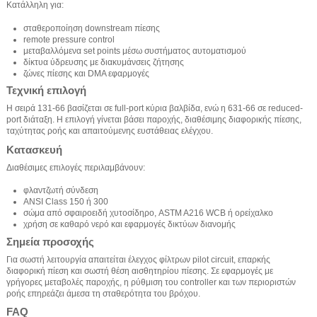
Κατάλληλη για:
σταθεροποίηση downstream πίεσης
remote pressure control
μεταβαλλόμενα set points μέσω συστήματος αυτοματισμού
δίκτυα ύδρευσης με διακυμάνσεις ζήτησης
ζώνες πίεσης και DMA εφαρμογές
Τεχνική επιλογή
Η σειρά 131-66 βασίζεται σε full-port κύρια βαλβίδα, ενώ η 631-66 σε reduced-
port διάταξη. Η επιλογή γίνεται βάσει παροχής, διαθέσιμης διαφορικής πίεσης,
ταχύτητας ροής και απαιτούμενης ευστάθειας ελέγχου.
Κατασκευή
Διαθέσιμες επιλογές περιλαμβάνουν:
φλαντζωτή σύνδεση
ANSI Class 150 ή 300
σώμα από σφαιροειδή χυτοσίδηρο, ASTM A216 WCB ή ορείχαλκο
χρήση σε καθαρό νερό και εφαρμογές δικτύων διανομής
Σημεία προσοχής
Για σωστή λειτουργία απαιτείται έλεγχος φίλτρων pilot circuit, επαρκής
διαφορική πίεση και σωστή θέση αισθητηρίου πίεσης. Σε εφαρμογές με
γρήγορες μεταβολές παροχής, η ρύθμιση του controller και των περιοριστών
ροής επηρεάζει άμεσα τη σταθερότητα του βρόχου.
FAQ