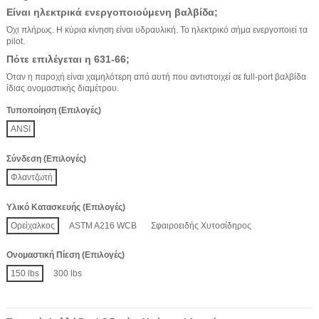
Είναι ηλεκτρικά ενεργοποιούμενη βαλβίδα;
Όχι πλήρως. Η κύρια κίνηση είναι υδραυλική. Το ηλεκτρικό σήμα ενεργοποιεί τα
pilot.
Πότε επιλέγεται η 631-66;
Όταν η παροχή είναι χαμηλότερη από αυτή που αντιστοιχεί σε full-port βαλβίδα
ίδιας ονομαστικής διαμέτρου.
Τυποποίηση (Επιλογές)
ANSI
Σύνδεση (Επιλογές)
Φλαντζωτή
Υλικό Κατασκευής (Επιλογές)
Ορείχαλκος
ASTM A216 WCB
Σφαιροειδής Χυτοσίδηρος
Ονομαστική Πίεση (Επιλογές)
150 lbs
300 lbs