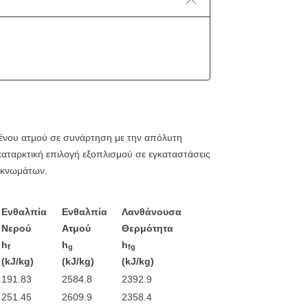
ένου ατμού σε συνάρτηση με την απόλυτη
οκαταρκτική επιλογή εξοπλισμού σε εγκαταστάσεις
πυκνωμάτων.
Ενθαλπία
Ενθαλπία
Λανθάνουσα
Νερού
Ατμού
Θερμότητα
h
h
h
f
g
fg
(kJ/kg)
(kJ/kg)
(kJ/kg)
191.83
2584.8
2392.9
251.45
2609.9
2358.4