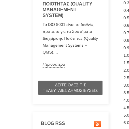
0.
ΠΟΙΌΤΗΤΑΣ (QUALITY
MANAGEMENT
0.
SYSTEM)
0.
Το ISO 9001 είναι το διεθνές
0.
πρότυπο για τα Συστήματα
0.
Διαχείρισης Ποιότητας (Quality
0.
Management Systems –
0.
QMS)....
1.
1.
Περισσότερα
2.
2.
ΔΕΊΤΕ ΌΛΕΣ ΤΙΣ
3.
ΤΕΛΕΥΤΑΊΕΣ ΔΗΜΟΣΙΕΎΣΕΙΣ
3.
4.
4.
5.
6.
BLOG RSS