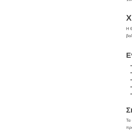
Χ
Η θ
βα
Ε
Σ
Τα 
πρέ