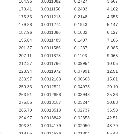
0
164.96
0.0011082
0.2727
3.667
0
170.41
0.0011150
0.2403
4.162
0
175.36
0.0011213
0.2148
4.655
179.88
0.0011274
0.1943
5.147
187.96
0.0011386
0.1632
6.127
195.04
0.0011489
0.1407
7.106
201.37
0.0011586
0.1237
8.085
207.11
0.0011678
0.1103
9.065
212.37
0.0011766
0.09954
10.05
223.94
0.0011972
0.07991
12.51
233.97
0.0012163
0.06663
15.01
250.33
0.0012521
0.04975
20.10
263.91
0.0012858
0.03943
25.36
275.55
0.0013187
0.03244
30.83
285.79
0.0013513
0.02737
36.53
294.97
0.0013842
0.02353
42.51
303.31
0.0014179
0.02050
48.79
0
318.05
0.0014526
0.01804
55.43