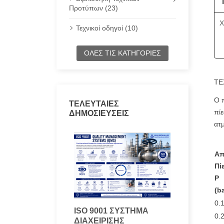
Προτύπων (23)
Χ
Τεχνικοί οδηγοί (10)
ΌΛΕΣ ΤΙΣ ΚΑΤΗΓΟΡΊΕΣ
ΤΕ
Ο 
ΤΕΛΕΥΤΑΊΕΣ
πίε
ΔΗΜΟΣΙΕΎΣΕΙΣ
ατμ
Απ
Πί
P
(ba
0.
ISO 9001 ΣΎΣΤΗΜΑ
0.
ΔΙΑΧΕΊΡΙΣΗΣ