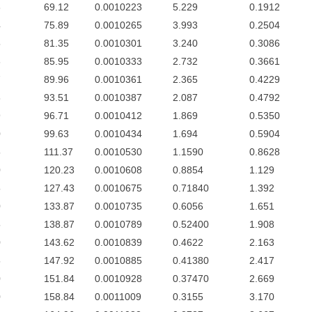
3
69.12
0.0010223
5.229
0.1912
4
75.89
0.0010265
3.993
0.2504
5
81.35
0.0010301
3.240
0.3086
6
85.95
0.0010333
2.732
0.3661
7
89.96
0.0010361
2.365
0.4229
8
93.51
0.0010387
2.087
0.4792
9
96.71
0.0010412
1.869
0.5350
0
99.63
0.0010434
1.694
0.5904
5
111.37
0.0010530
1.1590
0.8628
0
120.23
0.0010608
0.8854
1.129
5
127.43
0.0010675
0.71840
1.392
0
133.87
0.0010735
0.6056
1.651
5
138.87
0.0010789
0.52400
1.908
0
143.62
0.0010839
0.4622
2.163
5
147.92
0.0010885
0.41380
2.417
0
151.84
0.0010928
0.37470
2.669
0
158.84
0.0011009
0.3155
3.170