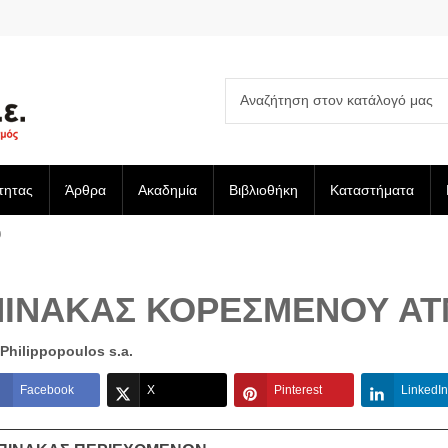
τητας
Άρθρα
Ακαδημία
Βιβλιοθήκη
Καταστήματα
ύ
ΠΊΝΑΚΑΣ ΚΟΡΕΣΜΈΝΟΥ Α
Philippopoulos s.a.
Facebook
X
Pinterest
LinkedIn