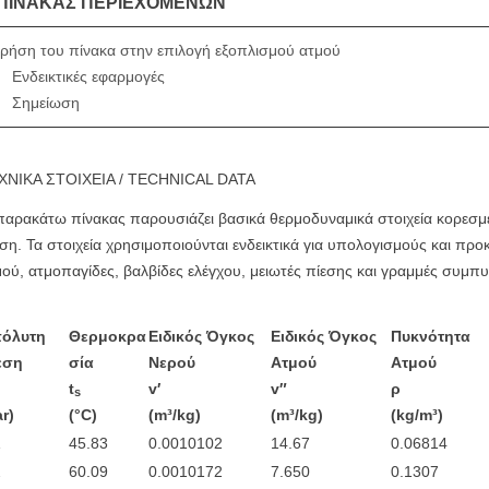
ΠΊΝΑΚΑΣ ΠΕΡΙΕΧΟΜΈΝΩΝ
ρήση του πίνακα στην επιλογή εξοπλισμού ατμού
Ενδεικτικές εφαρμογές
Σημείωση
ΧΝΙΚΑ ΣΤΟΙΧΕΙΑ / TECHNICAL DATA
παρακάτω πίνακας παρουσιάζει βασικά θερμοδυναμικά στοιχεία κορεσμ
ση. Τα στοιχεία χρησιμοποιούνται ενδεικτικά για υπολογισμούς και πρ
ού, ατμοπαγίδες, βαλβίδες ελέγχου, μειωτές πίεσης και γραμμές συμ
όλυτη
Θερμοκρα
Ειδικός Όγκος
Ειδικός Όγκος
Πυκνότητα
εση
σία
Νερού
Ατμού
Ατμού
t
v′
v″
ρ
s
r)
(°C)
(m³/kg)
(m³/kg)
(kg/m³)
1
45.83
0.0010102
14.67
0.06814
2
60.09
0.0010172
7.650
0.1307