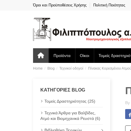
Όροι και Προϋποθέσεις Χρήσης
Πολιτική Ποιότητας
Προϊόντα
Οίκοι
Τομείς δραστηριό
Home
Blog
Τεχνικοί οδηγοί
Πίνακας Κορεσμένου Ατμο
ΚΑΤΗΓΟΡΊΕΣ BLOG
Τομείς Δραστηριότητας (25)
By
Τεχνικά Άρθρα για Βαλβίδες,
Ατμό και Βιομηχανικά Ρευστά (6)
Βιβλιοθήκη Τεχνικών