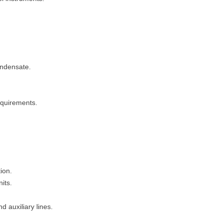
condensate.
requirements.
ion.
its.
 auxiliary lines.