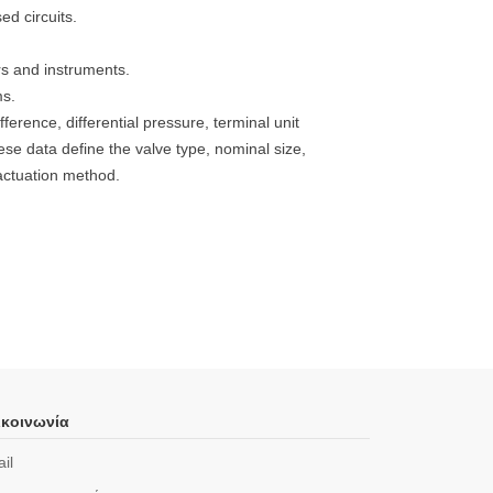
ed circuits.
rs and instruments.
ms.
ference, differential pressure, terminal unit
hese data define the valve type, nominal size,
actuation method.
κοινωνία
il