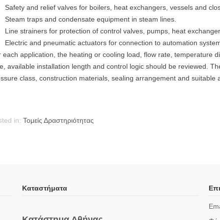
Safety and relief valves for boilers, heat exchangers, vessels and clos
Steam traps and condensate equipment in steam lines.
Line strainers for protection of control valves, pumps, heat exchange
Electric and pneumatic actuators for connection to automation syste
 each application, the heating or cooling load, flow rate, temperature dif
e, available installation length and control logic should be reviewed. T
ssure class, construction materials, sealing arrangement and suitable 
ted in:
Τομείς Δραστηριότητας
Καταστήματα
Επι
Ema
Κατάστημα Αθήνας