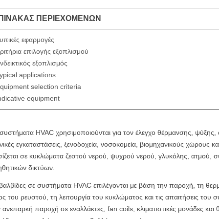
ΠΊΝΑΚΑΣ ΠΕΡΙΕΧΟΜΈΝΩΝ
υπικές εφαρμογές
ριτήρια επιλογής εξοπλισμού
νδεικτικός εξοπλισμός
ypical applications
quipment selection criteria
ndicative equipment
συστήματα HVAC χρησιμοποιούνται για τον έλεγχο θέρμανσης, ψύξης, 
νικές εγκαταστάσεις, ξενοδοχεία, νοσοκομεία, βιομηχανικούς χώρους και
σίζεται σε κυκλώματα ζεστού νερού, ψυχρού νερού, γλυκόλης, ατμού
ηθητικών δικτύων.
βαλβίδες σε συστήματα HVAC επιλέγονται με βάση την παροχή, τη θερμο
ος του ρευστού, τη λειτουργία του κυκλώματος και τις απαιτήσεις του 
 ανεπαρκή παροχή σε εναλλάκτες, fan coils, κλιματιστικές μονάδες και