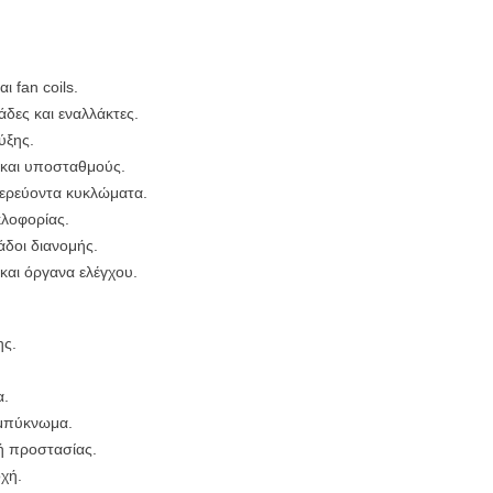
 fan coils.
δες και εναλλάκτες.
ύξης.
 και υποσταθμούς.
τερεύοντα κυκλώματα.
λοφορίας.
άδοι διανομής.
και όργανα ελέγχου.
ης.
α.
υμπύκνωμα.
ή προστασίας.
χή.