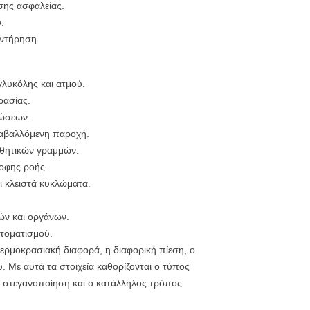
σης ασφαλείας.
.
ντήρηση.
λυκόλης και ατμού.
ρασίας.
λώσεων.
ταβαλλόμενη παροχή.
οηθητικών γραμμών.
οφης ροής.
ι κλειστά κυκλώματα.
ών και οργάνων.
υτοματισμού.
θερμοκρασιακή διαφορά, η διαφορική πίεση, ο
. Με αυτά τα στοιχεία καθορίζονται ο τύπος
 η στεγανοποίηση και ο κατάλληλος τρόπος