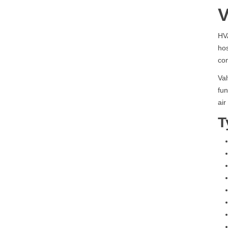
V
HVA
hos
con
Val
fun
air
T