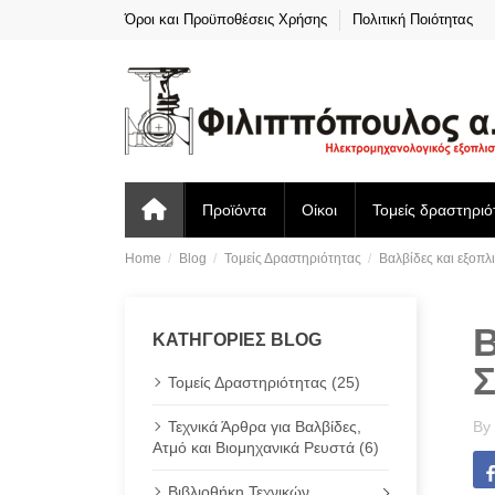
Όροι και Προϋποθέσεις Χρήσης
Πολιτική Ποιότητας
Προϊόντα
Οίκοι
Τομείς δραστηριό
Home
Blog
Τομείς Δραστηριότητας
Βαλβίδες και εξοπ
ΚΑΤΗΓΟΡΊΕΣ BLOG
Τομείς Δραστηριότητας (25)
Τεχνικά Άρθρα για Βαλβίδες,
By
Ατμό και Βιομηχανικά Ρευστά (6)
Βιβλιοθήκη Τεχνικών