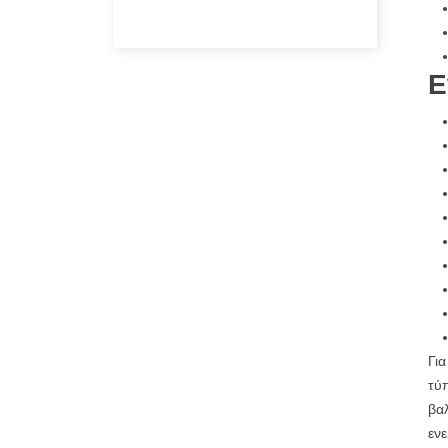
Ε
Για
τύπ
βαλ
εν