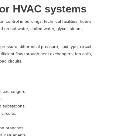
for HVAC systems
control in buildings, technical facilities, hotels,
d on hot water, chilled water, glycol, steam,
ssure, differential pressure, fluid type, circuit
ufficient flow through heat exchangers, fan coils,
oad circuits.
eat exchangers.
s.
 substations.
circuits.
ion branches.
l instruments.