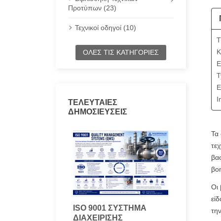
Προτύπων (23)
Τεχνικοί οδηγοί (10)
Τ
Κ
ΌΛΕΣ ΤΙΣ ΚΑΤΗΓΟΡΊΕΣ
Ε
T
E
I
ΤΕΛΕΥΤΑΊΕΣ
ΔΗΜΟΣΙΕΎΣΕΙΣ
Τα 
τεχ
βα
βο
Οι 
είδ
ISO 9001 ΣΎΣΤΗΜΑ
την
ΔΙΑΧΕΊΡΙΣΗΣ