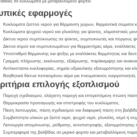
άθειες σε κυκλώματα με μεταβαλλόμενο φορτίο.
υπικές εφαρμογές
Κυκλώματα ζεστού νερού για θέρμανση χώρων, θερμαντικά σώματα και
Κυκλώματα ψυχρού νερού και γλυκόλης για ψύκτες, κλιματιστικές μονά
Δίκτυα νερού συμπύκνωσης σε ψύκτες, συμπυκνωτές και πύργους ψ
Δίκτυα ατμού και συμπυκνωμάτων για θερμαντήρες αέρα, εναλλάκτες
Υποσταθμοί θέρμανσης και ψύξης με εναλλάκτες θερμότητας και δευ
Γραμμές πλήρωσης, εκκένωσης, εξαέρωσης, παράκαμψης και ανακυκ
Αντλιοστάσια κυκλοφορίας, σημεία υδραυλικής εξισορρόπησης και κλ
Βοηθητικά δίκτυα πεπιεσμένου αέρα για πνευματικούς ενεργοποιητές 
ριτήρια επιλογής εξοπλισμού
Παροχή σχεδιασμού, ελάχιστη παροχή και επιτρεπόμενη πτώση πίεσ
Θερμοκρασία προσαγωγής και επιστροφής του κυκλώματος.
Πίεση λειτουργίας, πίεση σχεδιασμού και διαφορική πίεση στη βαλβίδ
Συμβατότητα υλικών με ζεστό νερό, ψυχρό νερό, γλυκόλη, ατμό ή σ
Λειτουργία απομόνωσης, ρύθμισης, αντεπιστροφής, εξισορρόπησης 
Συμπεριφορά της βαλβίδας σε μερικό φορτίο και μεταβαλλόμενη παρο