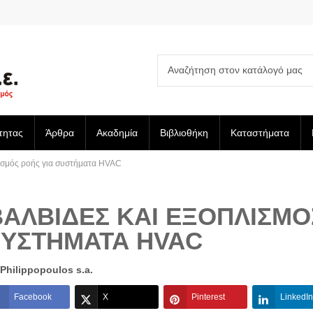
τητας
Άρθρα
Ακαδημία
Βιβλιοθήκη
Καταστήματα
λισμός ροής για συστήματα HVAC
ΒΑΛΒΊΔΕΣ ΚΑΙ ΕΞΟΠΛΙΣΜΌ
ΣΥΣΤΉΜΑΤΑ HVAC
Philippopoulos s.a.
Facebook
X
Pinterest
LinkedIn