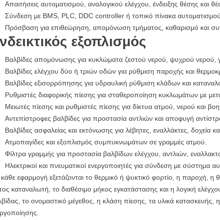
Απαιτήσεις αυτοματισμού, αναλογικού ελέγχου, ένδειξης θέσης και θέ
Σύνδεση με BMS, PLC, DDC controller ή τοπικό πίνακα αυτοματισμού
Πρόσβαση για επιθεώρηση, απομόνωση τμήματος, καθαρισμό και συ
νδεικτικός εξοπλισμός
Βαλβίδες απομόνωσης για κυκλώματα ζεστού νερού, ψυχρού νερού, γ
Βαλβίδες ελέγχου δύο ή τριών οδών για ρύθμιση παροχής και θερμοκ
Βαλβίδες εξισορρόπησης για υδραυλική ρύθμιση κλάδων και κατανα
Ρυθμιστές διαφορικής πίεσης για σταθεροποίηση κυκλωμάτων με με
Μειωτές πίεσης και ρυθμιστές πίεσης για δίκτυα ατμού, νερού και β
Αντεπίστροφες βαλβίδες για προστασία αντλιών και αποφυγή αντίστρ
Βαλβίδες ασφαλείας και εκτόνωσης για λέβητες, εναλλάκτες, δοχεία κα
Ατμοπαγίδες και εξοπλισμός συμπυκνωμάτων σε γραμμές ατμού.
Φίλτρα γραμμής για προστασία βαλβίδων ελέγχου, αντλιών, εναλλακτ
Ηλεκτρικοί και πνευματικοί ενεργοποιητές για σύνδεση με σύστημα α
 κάθε εφαρμογή εξετάζονται το θερμικό ή ψυκτικό φορτίο, η παροχή, η 
ος καταναλωτή, το διαθέσιμο μήκος εγκατάστασης και η λογική ελέγχου
βίδας, το ονομαστικό μέγεθος, η κλάση πίεσης, τα υλικά κατασκευής,
εργοποίησης.