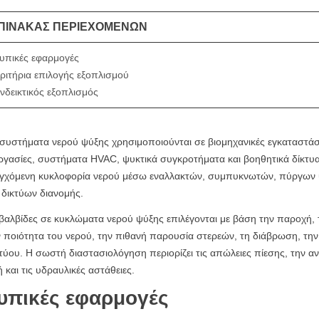
ΠΊΝΑΚΑΣ ΠΕΡΙΕΧΟΜΈΝΩΝ
υπικές εφαρμογές
ριτήρια επιλογής εξοπλισμού
νδεικτικός εξοπλισμός
συστήματα νερού ψύξης χρησιμοποιούνται σε βιομηχανικές εγκαταστάσε
ργασίες, συστήματα HVAC, ψυκτικά συγκροτήματα και βοηθητικά δίκτυα
εγχόμενη κυκλοφορία νερού μέσω εναλλακτών, συμπυκνωτών, πύργων ψ
 δικτύων διανομής.
βαλβίδες σε κυκλώματα νερού ψύξης επιλέγονται με βάση την παροχή, τ
 ποιότητα του νερού, την πιθανή παρουσία στερεών, τη διάβρωση, την 
τύου. Η σωστή διαστασιολόγηση περιορίζει τις απώλειες πίεσης, την 
 και τις υδραυλικές αστάθειες.
υπικές εφαρμογές