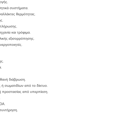
ογής.
θητικά συστήματα.
ναλλάκτες θερμότητας.
ς.
απλήρωσης.
χανία και τρόφιμα.
ικής εξισορρόπησης.
νεργοποιητές.
ης.
α.
πιθανή διάβρωση.
 ή σωματιδίων από το δίκτυο.
ή προστασίας από υπερπίεση.
.
DA.
συντήρηση.