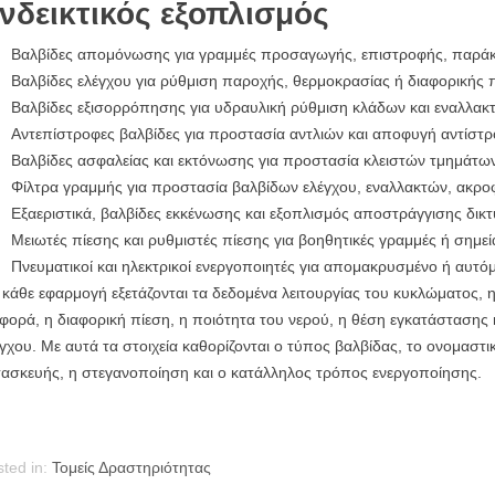
νδεικτικός εξοπλισμός
Βαλβίδες απομόνωσης για γραμμές προσαγωγής, επιστροφής, παράκ
Βαλβίδες ελέγχου για ρύθμιση παροχής, θερμοκρασίας ή διαφορικής 
Βαλβίδες εξισορρόπησης για υδραυλική ρύθμιση κλάδων και εναλλακ
Αντεπίστροφες βαλβίδες για προστασία αντλιών και αποφυγή αντίστρ
Βαλβίδες ασφαλείας και εκτόνωσης για προστασία κλειστών τμημάτων
Φίλτρα γραμμής για προστασία βαλβίδων ελέγχου, εναλλακτών, ακροφ
Εξαεριστικά, βαλβίδες εκκένωσης και εξοπλισμός αποστράγγισης δικτ
Μειωτές πίεσης και ρυθμιστές πίεσης για βοηθητικές γραμμές ή σημ
Πνευματικοί και ηλεκτρικοί ενεργοποιητές για απομακρυσμένο ή αυτόμ
 κάθε εφαρμογή εξετάζονται τα δεδομένα λειτουργίας του κυκλώματος,
φορά, η διαφορική πίεση, η ποιότητα του νερού, η θέση εγκατάστασης 
γχου. Με αυτά τα στοιχεία καθορίζονται ο τύπος βαλβίδας, το ονομαστι
τασκευής, η στεγανοποίηση και ο κατάλληλος τρόπος ενεργοποίησης.
ted in:
Τομείς Δραστηριότητας