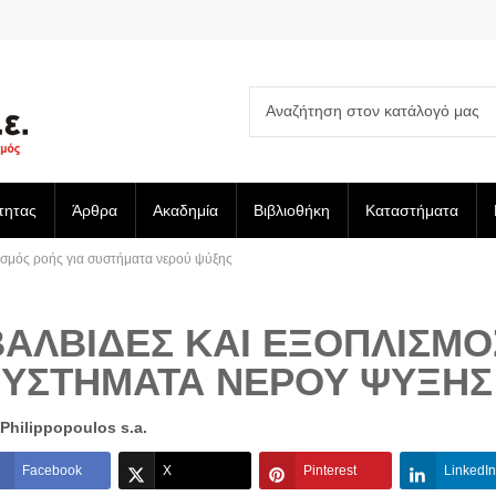
τητας
Άρθρα
Ακαδημία
Βιβλιοθήκη
Καταστήματα
λισμός ροής για συστήματα νερού ψύξης
ΒΑΛΒΊΔΕΣ ΚΑΙ ΕΞΟΠΛΙΣΜΌ
ΣΥΣΤΉΜΑΤΑ ΝΕΡΟΎ ΨΎΞΗΣ
Philippopoulos s.a.
Facebook
X
Pinterest
LinkedIn