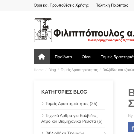
Όροι και Προϋποθέσεις Χρήσης
Πολιτική Ποιότητας
Προϊόντα
Οίκοι
Τομείς δραστηριό
Home
Blog
Τομείς Δραστηριότητας
Βαλβίδες και εξοπ
ΚΑΤΗΓΟΡΊΕΣ BLOG
Τομείς Δραστηριότητας (25)
Τεχνικά Άρθρα για Βαλβίδες,
By
Ατμό και Βιομηχανικά Ρευστά (6)
Βιβλιοθήκη Τεχνικών