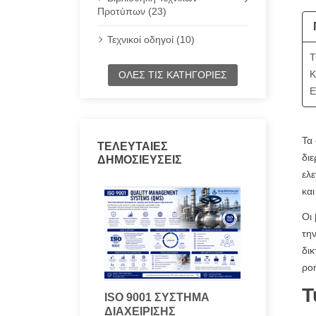
Προτύπων (23)
Τεχνικοί οδηγοί (10)
Τ
Κ
ΌΛΕΣ ΤΙΣ ΚΑΤΗΓΟΡΊΕΣ
Ε
Τα 
ΤΕΛΕΥΤΑΊΕΣ
διε
ΔΗΜΟΣΙΕΎΣΕΙΣ
ελ
και
Οι 
την
δικ
ροή
Τ
ISO 9001 ΣΎΣΤΗΜΑ
ΔΙΑΧΕΊΡΙΣΗΣ