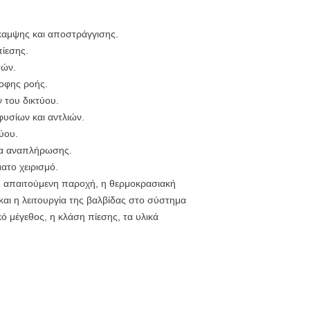
αμψης και αποστράγγισης.
πίεσης.
τών.
οφης ροής.
 του δικτύου.
υσίων και αντλιών.
ύου.
εία αναπλήρωσης.
ατο χειρισμό.
 η απαιτούμενη παροχή, η θερμοκρασιακή
και η λειτουργία της βαλβίδας στο σύστημα
κό μέγεθος, η κλάση πίεσης, τα υλικά