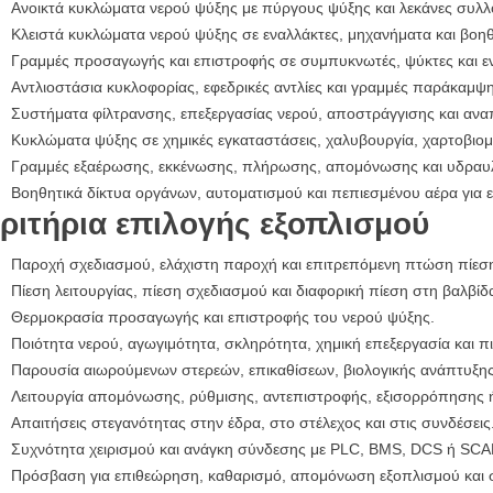
Ανοικτά κυκλώματα νερού ψύξης με πύργους ψύξης και λεκάνες συλλ
Κλειστά κυκλώματα νερού ψύξης σε εναλλάκτες, μηχανήματα και βοη
Γραμμές προσαγωγής και επιστροφής σε συμπυκνωτές, ψύκτες και ε
Αντλιοστάσια κυκλοφορίας, εφεδρικές αντλίες και γραμμές παράκαμψη
Συστήματα φίλτρανσης, επεξεργασίας νερού, αποστράγγισης και αν
Κυκλώματα ψύξης σε χημικές εγκαταστάσεις, χαλυβουργία, χαρτοβιομη
Γραμμές εξαέρωσης, εκκένωσης, πλήρωσης, απομόνωσης και υδραυλ
Βοηθητικά δίκτυα οργάνων, αυτοματισμού και πεπιεσμένου αέρα για ε
ριτήρια επιλογής εξοπλισμού
Παροχή σχεδιασμού, ελάχιστη παροχή και επιτρεπόμενη πτώση πίεσ
Πίεση λειτουργίας, πίεση σχεδιασμού και διαφορική πίεση στη βαλβίδ
Θερμοκρασία προσαγωγής και επιστροφής του νερού ψύξης.
Ποιότητα νερού, αγωγιμότητα, σκληρότητα, χημική επεξεργασία και 
Παρουσία αιωρούμενων στερεών, επικαθίσεων, βιολογικής ανάπτυξης
Λειτουργία απομόνωσης, ρύθμισης, αντεπιστροφής, εξισορρόπησης 
Απαιτήσεις στεγανότητας στην έδρα, στο στέλεχος και στις συνδέσεις
Συχνότητα χειρισμού και ανάγκη σύνδεσης με PLC, BMS, DCS ή SCA
Πρόσβαση για επιθεώρηση, καθαρισμό, απομόνωση εξοπλισμού και 