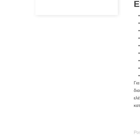
Ε
Για
δια
ελέ
κα
Pos