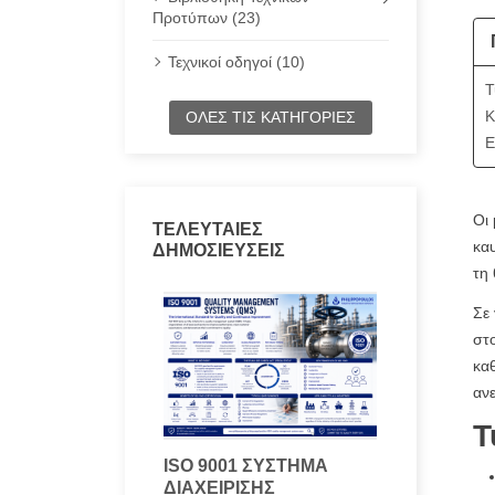
Προτύπων (23)
Τεχνικοί οδηγοί (10)
Τ
Κ
ΌΛΕΣ ΤΙΣ ΚΑΤΗΓΟΡΊΕΣ
Ε
Οι
ΤΕΛΕΥΤΑΊΕΣ
κα
ΔΗΜΟΣΙΕΎΣΕΙΣ
τη 
Σε
στο
καθ
αν
Τ
ISO 9001 ΣΎΣΤΗΜΑ
ΔΙΑΧΕΊΡΙΣΗΣ