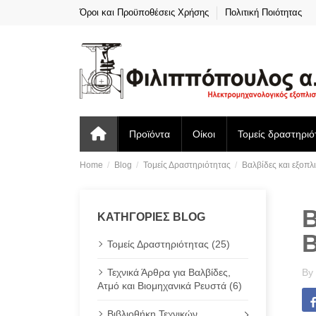
Όροι και Προϋποθέσεις Χρήσης
Πολιτική Ποιότητας
Προϊόντα
Οίκοι
Τομείς δραστηριό
Home
Blog
Τομείς Δραστηριότητας
Βαλβίδες και εξοπλ
Β
ΚΑΤΗΓΟΡΊΕΣ BLOG
Τομείς Δραστηριότητας (25)
Τεχνικά Άρθρα για Βαλβίδες,
By
Ατμό και Βιομηχανικά Ρευστά (6)
Βιβλιοθήκη Τεχνικών