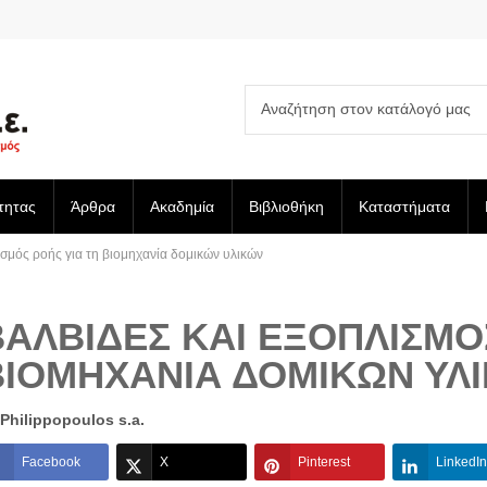
τητας
Άρθρα
Ακαδημία
Βιβλιοθήκη
Καταστήματα
ισμός ροής για τη βιομηχανία δομικών υλικών
ΑΛΒΊΔΕΣ ΚΑΙ ΕΞΟΠΛΙΣΜΌ
ΒΙΟΜΗΧΑΝΊΑ ΔΟΜΙΚΏΝ ΥΛ
Philippopoulos s.a.
Facebook
X
Pinterest
LinkedIn