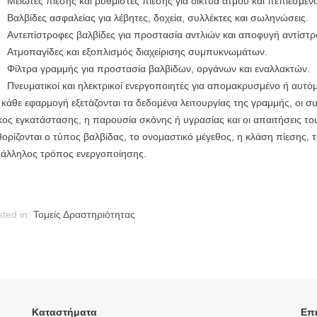
Μειωτές πίεσης και ρυθμιστές πίεσης για δίκτυα ατμού και πεπιεσμέν
Βαλβίδες ασφαλείας για λέβητες, δοχεία, συλλέκτες και σωληνώσεις.
Αντεπίστροφες βαλβίδες για προστασία αντλιών και αποφυγή αντίστρ
Ατμοπαγίδες και εξοπλισμός διαχείρισης συμπυκνωμάτων.
Φίλτρα γραμμής για προστασία βαλβίδων, οργάνων και εναλλακτών.
Πνευματικοί και ηλεκτρικοί ενεργοποιητές για απομακρυσμένο ή αυτόμ
 κάθε εφαρμογή εξετάζονται τα δεδομένα λειτουργίας της γραμμής, οι σ
ος εγκατάστασης, η παρουσία σκόνης ή υγρασίας και οι απαιτήσεις του
ορίζονται ο τύπος βαλβίδας, το ονομαστικό μέγεθος, η κλάση πίεσης, τ
τάλληλος τρόπος ενεργοποίησης.
ted in:
Τομείς Δραστηριότητας
Καταστήματα
Επι