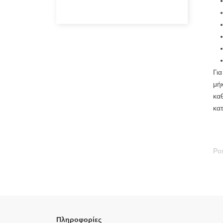
Για
μήκ
καθ
κα
Pos
Πληροφορίες