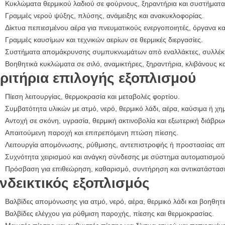
Κυκλώματα θερμικού λαδιού σε φούρνους, ξηραντήρια και συστήματα
Γραμμές νερού ψύξης, πλύσης, ανάμειξης και ανακυκλοφορίας.
Δίκτυα πεπιεσμένου αέρα για πνευματικούς ενεργοποιητές, όργανα κα
Γραμμές καυσίμων και τεχνικών αερίων σε θερμικές διεργασίες.
Συστήματα απομάκρυνσης συμπυκνωμάτων από εναλλάκτες, συλλέκτ
Βοηθητικά κυκλώματα σε σιλό, αναμικτήρες, ξηραντήρια, κλιβάνους κ
ριτήρια επιλογής εξοπλισμού
Πίεση λειτουργίας, θερμοκρασία και μεταβολές φορτίου.
Συμβατότητα υλικών με ατμό, νερό, θερμικό λάδι, αέρα, καύσιμα ή χη
Αντοχή σε σκόνη, υγρασία, θερμική ακτινοβολία και εξωτερική διάβρω
Απαιτούμενη παροχή και επιτρεπόμενη πτώση πίεσης.
Λειτουργία απομόνωσης, ρύθμισης, αντεπιστροφής ή προστασίας απ
Συχνότητα χειρισμού και ανάγκη σύνδεσης με σύστημα αυτοματισμού
Πρόσβαση για επιθεώρηση, καθαρισμό, συντήρηση και αντικατάστασ
νδεικτικός εξοπλισμός
Βαλβίδες απομόνωσης για ατμό, νερό, αέρα, θερμικό λάδι και βοηθητι
Βαλβίδες ελέγχου για ρύθμιση παροχής, πίεσης και θερμοκρασίας.