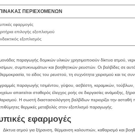
ΠΊΝΑΚΑΣ ΠΕΡΙΕΧΟΜΈΝΩΝ
υπικές εφαρμογές
ριτήρια επιλογής εξοπλισμού
νδεικτικός εξοπλισμός
 μονάδες παραγωγής δομικών υλικών χρησιμοποιούν δίκτυα ατμού, νερο
υσίμων, συμπυκνωμάτων και βοηθητικών ρευστών. Οι βαλβίδες σε αυτά 
θερμοκρασία, το είδος του ρευστού, τη συχνότητα χειρισμού και τις σ
 γραμμές παραγωγής τσιμέντου, γύψου, ασβέστη, κεραμικών, τούβλων
ιχείων απαιτείται σταθερός έλεγχος ροής σε διεργασίες ανάμειξης, ξή
αρισμού. Η σωστή διαστασιολόγηση βαλβίδων περιορίζει την ασταθή πα
επιθύμητες θερμικές μεταβολές στον εξοπλισμό παραγωγής.
υπικές εφαρμογές
Δίκτυα ατμού για ξήρανση, θέρμανση καλουπιών, καθαρισμό και βοηθη