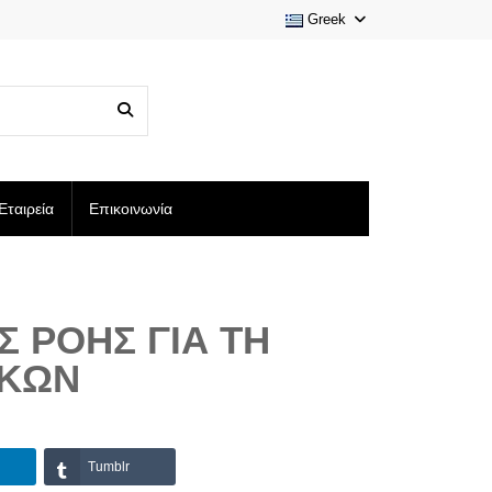
Greek
Εταιρεία
Επικοινωνία
Σ ΡΟΉΣ ΓΙΑ ΤΗ
ΙΚΏΝ
Tumblr