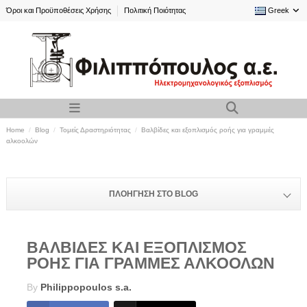
Όροι και Προϋποθέσεις Χρήσης
Πολιτική Ποιότητας
Greek
Home
Blog
Τομείς Δραστηριότητας
Βαλβίδες και εξοπλισμός ροής για γραμμές
αλκοολών
ΠΛΟΉΓΗΣΗ ΣΤΟ BLOG
ΒΑΛΒΊΔΕΣ ΚΑΙ ΕΞΟΠΛΙΣΜΌΣ
ΡΟΉΣ ΓΙΑ ΓΡΑΜΜΈΣ ΑΛΚΟΟΛΏΝ
By
Philippopoulos s.a.