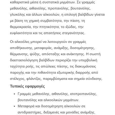
καθαριστικά μέσα ή συστατικά μιγμάτων. Σε γραμμές
μεθανόλης, αιθανόλης, προπανόλης, βουτανόλης,
γλυκόλης και άλλων αλκοολών, η επιλογή βαλβίδων γίνεται
με βάση τη χημική συμβατότητα, την πίεση, τη
θερμοκρασία, την πτητικότητα, το ιξώδες, την
ευφλεκτότητα και τις απαιτήσεις στεγανότητας.
Οι αλκοόλες μπορεί να λειτουργούν σε γραμμές
αποθήκευσης, μεταφοράς, ανάμιξης, δοσομέτρησης,
θέρμανσης, ψύξης, απόσταξης και ανάκτησης. Η σωστή
διαστασιολόγηση βαλβίδων περιορίζει την υπερβολική
ταχύτητα ροής, τις απώλειες πίεσης, τις διακυμάνσεις
παροχής και την πιθανότητα εξωτερικής διαρροής από
στέλεχος, φλάντζες, παρεμβύσματα και σημεία σύνδεσης.
Τυπικές εφαρμογές
Γραμμές μεθανόλης, αιθανόλης, ισοπροπανόλης,
βουτανόλης και αλκοολικών μιγμάτων.
Μεταφορά και δοσομέτρηση αλκοολών σε
αντιδραστήρες, δεξαμενές και μονάδες ανάμιξης.