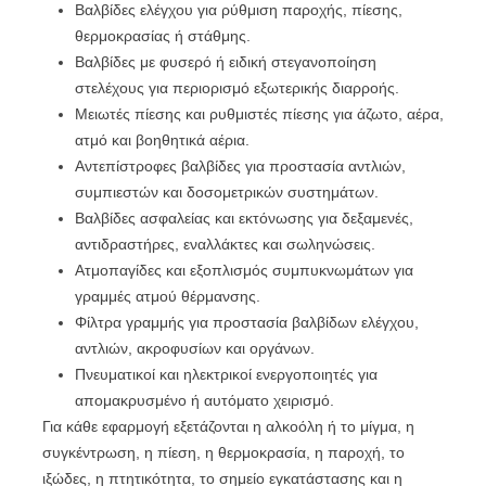
Βαλβίδες ελέγχου για ρύθμιση παροχής, πίεσης,
θερμοκρασίας ή στάθμης.
Βαλβίδες με φυσερό ή ειδική στεγανοποίηση
στελέχους για περιορισμό εξωτερικής διαρροής.
Μειωτές πίεσης και ρυθμιστές πίεσης για άζωτο, αέρα,
ατμό και βοηθητικά αέρια.
Αντεπίστροφες βαλβίδες για προστασία αντλιών,
συμπιεστών και δοσομετρικών συστημάτων.
Βαλβίδες ασφαλείας και εκτόνωσης για δεξαμενές,
αντιδραστήρες, εναλλάκτες και σωληνώσεις.
Ατμοπαγίδες και εξοπλισμός συμπυκνωμάτων για
γραμμές ατμού θέρμανσης.
Φίλτρα γραμμής για προστασία βαλβίδων ελέγχου,
αντλιών, ακροφυσίων και οργάνων.
Πνευματικοί και ηλεκτρικοί ενεργοποιητές για
απομακρυσμένο ή αυτόματο χειρισμό.
Για κάθε εφαρμογή εξετάζονται η αλκοόλη ή το μίγμα, η
συγκέντρωση, η πίεση, η θερμοκρασία, η παροχή, το
ιξώδες, η πτητικότητα, το σημείο εγκατάστασης και η