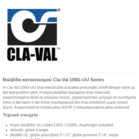
Βαλβίδα καταιονισμού Cla-Val 100G-UU Series
Η Cla-Val 100G-UU είναι electrically actuated pneumatic on/off deluge valve με
fail-last-position pilot. Η κύρια βαλβίδα παραμένει στην τελευταία
ενεργοποιημένη θέση σε απώλεια ισχύος, χαρακτηριστικό χρήσιμο σε συστήματα
όπου η fail-open ή fail-close συμπεριφορά δεν είναι αποδεκτή χωρίς λογική
έργου. Ενεργοποιείται τοπικά μέσω EDVR ή απομακρυσμένα μέσω solenoid.
Τεχνικά στοιχεία
Κύρια βαλβίδα: UL Listed 100G / 2100G, diaphragm-actuated.
Διάταξη: globe ή angle.
Μεγέθη UL: globe φλαντζωτή 3”–12”, globe grooved 3”–8”, angle