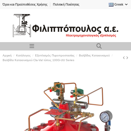
Όροι και Προϋποθέσεις Χρήσης
Πολιτική Ποιότητας
Greek
Αρχική
Κατάλογος
Εξοπλισμός Πυροπροστασίας
Βαλβίδες Καταιονισμού
Βαλβίδα Καταιονισμού Cla-Val τύπος 100G-UU Series