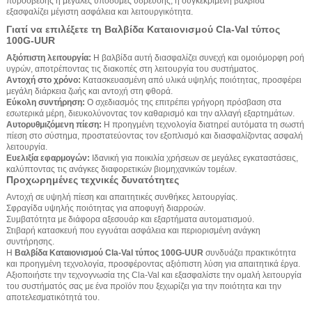
πυρόσβεσης ή μεγάλες υποδομές ύδρευσης, η συγκεκριμένη βαλβίδα
εξασφαλίζει μέγιστη ασφάλεια και λειτουργικότητα.
Γιατί να επιλέξετε τη Βαλβίδα Καταιονισμού Cla-Val τύπος
100G-UUR
Αξιόπιστη λειτουργία:
Η βαλβίδα αυτή διασφαλίζει συνεχή και ομοιόμορφη ροή
υγρών, αποτρέποντας τις διακοπές στη λειτουργία του συστήματος.
Αντοχή στο χρόνο:
Κατασκευασμένη από υλικά υψηλής ποιότητας, προσφέρει
μεγάλη διάρκεια ζωής και αντοχή στη φθορά.
Εύκολη συντήρηση:
Ο σχεδιασμός της επιτρέπει γρήγορη πρόσβαση στα
εσωτερικά μέρη, διευκολύνοντας τον καθαρισμό και την αλλαγή εξαρτημάτων.
Αυτορυθμιζόμενη πίεση:
Η προηγμένη τεχνολογία διατηρεί αυτόματα τη σωστή
πίεση στο σύστημα, προστατεύοντας τον εξοπλισμό και διασφαλίζοντας ασφαλή
λειτουργία.
Ευελιξία εφαρμογών:
Ιδανική για ποικιλία χρήσεων σε μεγάλες εγκαταστάσεις,
καλύπτοντας τις ανάγκες διαφορετικών βιομηχανικών τομέων.
Προχωρημένες τεχνικές δυνατότητες
Αντοχή σε υψηλή πίεση και απαιτητικές συνθήκες λειτουργίας.
Σφραγίδα υψηλής ποιότητας για αποφυγή διαρροών.
Συμβατότητα με διάφορα αξεσουάρ και εξαρτήματα αυτοματισμού.
Στιβαρή κατασκευή που εγγυάται ασφάλεια και περιορισμένη ανάγκη
συντήρησης.
Η
Βαλβίδα Καταιονισμού Cla-Val τύπος 100G-UUR
συνδυάζει πρακτικότητα
και προηγμένη τεχνολογία, προσφέροντας αξιόπιστη λύση για απαιτητικά έργα.
Αξιοποιήστε την τεχνογνωσία της Cla-Val και εξασφαλίστε την ομαλή λειτουργία
του συστήματός σας με ένα προϊόν που ξεχωρίζει για την ποιότητα και την
αποτελεσματικότητά του.