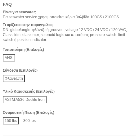
FAQ
Είναι για seawater;
Για seawater service χρησιμοποιείται κύρια βαλβίδα 100GS / 2100GS.
Τι ορίζεται στην παραγγελία;
DN, globe/angle, φλάντζα ή grooved, voltage 12 VDC / 24 VDC / 120 VAC,
Class, trim, elastomer, solenoid logic και απαιτήσεις pressure switch, limit
switch ή position indicator.
Τυποποίηση (Επιλογές)
ANSI
Σύνδεση (Επιλογές)
Φλαντζωτή
Υλικό Κατασκευής (Επιλογές)
ASTM A536 Ductile Iron
Ονομαστική Πίεση (Επιλογές)
150 lbs
300 lbs