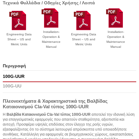
Τεχνικά Φυλλάδια / Οδηγίες Χρήσης / Λοιπά
Installation-
Installation-
Engineering Data
Engineering Data
Operation &
Operation &
Sheet – US and
Sheet – US and
Maintenance
Maintenance
Metric Units
Metric Units
Manual
Manual
Περιγραφή
100G-UUR
100G-UU
Πλεονεκτήματα & Χαρακτηριστικά της Βαλβίδας
Καταιονισμού Cla-Val τύπος 100G-UUR
Η
Βαλβίδα Καταιονισμού Cla-Val τύπος 100G-UUR
αποτελεί την ιδανική λύση
για επαγγελματικές εφαρμογές που απαιτούν σταθερότητα, αξιοπιστία και
αντοχή. Προσφέρει υψηλές επιδόσεις στον έλεγχο της ροής υγρών,
εξασφαλίζοντας ότι το σύστημα λειτουργεί απρόσκοπτα υπό οποιεσδήποτε
συνθήκες. Κατάλληλη για εφαρμογές σε βιομηχανικούς χώρους, εγκαταστάσεις