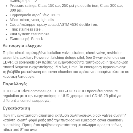
φλαντζωτή 3”–12”.
Pressure ratings: Class 150 έως 250 psi για ductile iron, Class 300 έως
300 psi.
Θερμοκρασία νερού: έως 180 °F.
Μέσα: αέρας, νερό, light oils.
Σώμα / κάλυμμα: epoxy coated ASTM A536 ductile iron.
Trim: stainless steel.
Pilot system: cast bronze.
Ελαστομερή: Buna-N.
Λειτουργία ελέγχου
Το pilot circuit περιλαμβάνει isolation valve, strainer, check valve, restriction
assembly, auxiliary Powertrol, latching deluge pilot, δύο 3-way solenoids και
EDVR. Οι solenoids δεν πρέπει να ενεργοποιούνται ταυτόχρονα· η τεκμηρίωση
απαιτεί διάρκεια ενεργοποίησης 15 s έως 1 min. Το emergency bypass ανοίγει
τη βαλβίδα με εκτόνωση του cover chamber και πρέπει να παραμένει κλειστό σε
κανονική λειτουργία.
Παραλλαγές
Η 100G-UU είναι on/off deluge. Η 100G-UUR / UUD προσθέτει pressure
regulation μετά την ενεργοποίηση· η UUD χρησιμοποιεί CDHS-2B pilot για
differential control εφαρμογές.
Εγκατάσταση
Πριν την εγκατάσταση απαιτείται έκπλυση σωληνώσεων, block valves ανάντη/
κατάντη, σωστή φορά ροής από την πινακίδα και εξαέρωση cover chamber /
pilot tubing. Προτιμάται οριζόντια εγκατάσταση με κάλυμμα προς τα επάνω,
ειδικά από 8” και άνω.