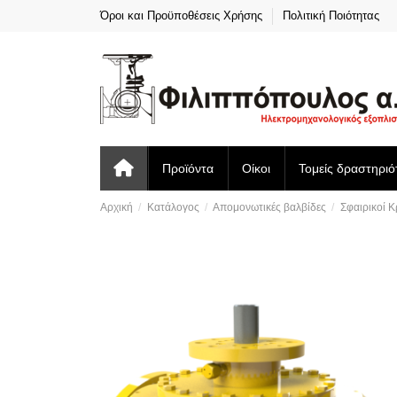
Όροι και Προϋποθέσεις Χρήσης
Πολιτική Ποιότητας
Προϊόντα
Οίκοι
Τομείς δραστηριό
Αρχική
Κατάλογος
Απομονωτικές βαλβίδες
Σφαιρικοί 