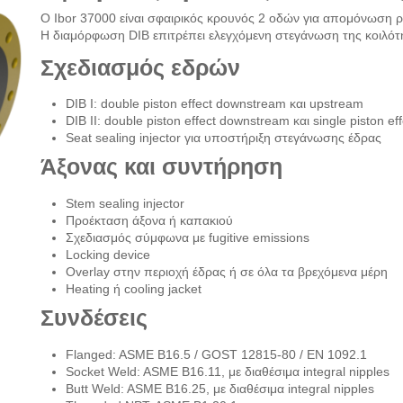
Ο Ibor 37000 είναι σφαιρικός κρουνός 2 οδών για απομόνωση ρ
Η διαμόρφωση DIB επιτρέπει ελεγχόμενη στεγάνωση της κοιλότ
Σχεδιασμός εδρών
DIB I: double piston effect downstream και upstream
DIB II: double piston effect downstream και single piston e
Seat sealing injector για υποστήριξη στεγάνωσης έδρας
Άξονας και συντήρηση
Stem sealing injector
Προέκταση άξονα ή καπακιού
Σχεδιασμός σύμφωνα με fugitive emissions
Locking device
Overlay στην περιοχή έδρας ή σε όλα τα βρεχόμενα μέρη
Heating ή cooling jacket
Συνδέσεις
Flanged: ASME B16.5 / GOST 12815-80 / EN 1092.1
Socket Weld: ASME B16.11, με διαθέσιμα integral nipples
Butt Weld: ASME B16.25, με διαθέσιμα integral nipples