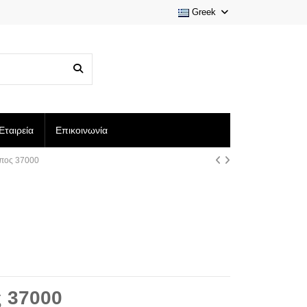
Greek
Εταιρεία
Επικοινωνία
ύπος 37000
ς 37000