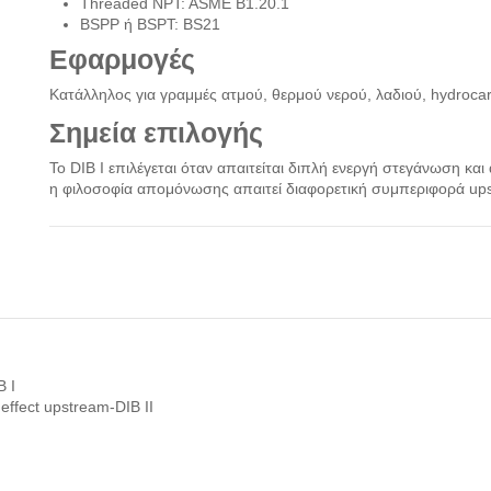
Threaded NPT: ASME B1.20.1
BSPP ή BSPT: BS21
Εφαρμογές
Κατάλληλος για γραμμές ατμού, θερμού νερού, λαδιού, hydrocarbo
Σημεία επιλογής
Το DIB I επιλέγεται όταν απαιτείται διπλή ενεργή στεγάνωση και 
η φιλοσοφία απομόνωσης απαιτεί διαφορετική συμπεριφορά up
B I
effect upstream-DIB II